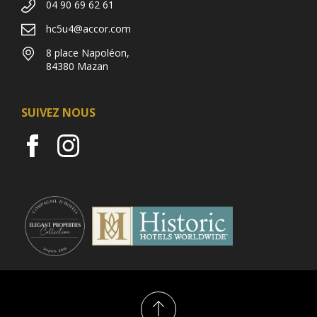
04 90 69 62 61
hc5u4@accor.com
8 place Napoléon,
84380 Mazan
SUIVEZ NOUS