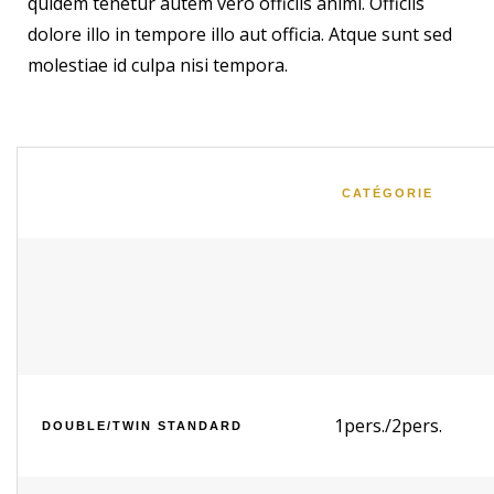
quidem tenetur autem vero officiis animi. Officiis
dolore illo in tempore illo aut officia. Atque sunt sed
molestiae id culpa nisi tempora.
CATÉGORIE
1pers./2pers.
DOUBLE/TWIN STANDARD