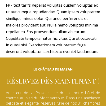
FR - text tarifs Repellat voluptas quidem voluptas ex
ut aut cumque repudiandae. Quam ipsam voluptatem
similique minus dolor. Qui unde perferendis et
maiores provident aut. Nulla nemo voluptas minima
repellat ea. Eos praesentium ullam ab earum.
Cupiditate tempora natus hic vitae. Qui ut occaecati
in quasi nisi. Exercitationem voluptatum fuga
deserunt voluptatum architecto eveniet laudantium.
LE CHÂTEAU DE MAZAN
RÉSERVEZ DÈS MAINTENANT !
Au cœur de la Provence se dresse notre hôtel de
charme au pied du Mont Ventoux. Dans une ambiance
délicate et élégante, réservez l’une de nos 31 chambres